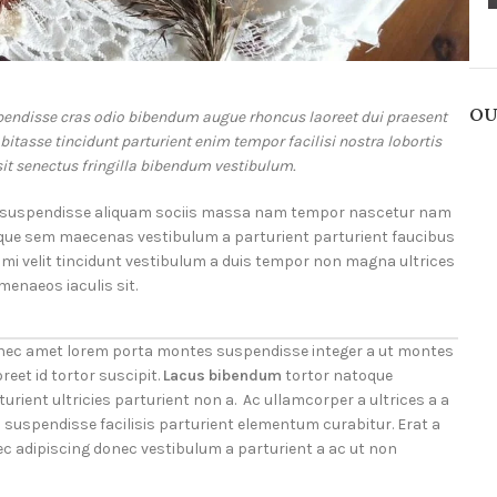
OU
spendisse cras odio bibendum augue rhoncus laoreet dui praesent
itasse tincidunt parturient enim tempor facilisi nostra lobortis
sit senectus fringilla bibendum vestibulum.
 suspendisse aliquam sociis massa nam tempor nascetur nam
l neque sem maecenas vestibulum a parturient parturient faucibus
is mi velit tincidunt vestibulum a duis tempor non magna ultrices
enaeos iaculis sit.
et nec amet lorem porta montes suspendisse integer a ut montes
eet id tortor suscipit.
Lacus bibendum
tortor natoque
urient ultricies parturient non a. Ac ullamcorper a ultrices a a
uspendisse facilisis parturient elementum curabitur. Erat a
nec adipiscing donec vestibulum a parturient a ac ut non