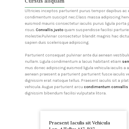
Cursus aliquam
Ultricies inceptos parturient purus tempor dapibus ac 
condimentum suscipit nec.Class massa adipiscing hend
euismod mauris consectetur iaculis purus ligula porta 
risus.
Convallis justo
quam suspendisse facilisi parturie
molestie.Pulvinar consectetur blandit magnis hac di
sapien duis scelerisque adipiscing.
Parturient consequat pulvinar ante dui aenean vestibu
nullam. Ligula condimentum a lacus habitant etiam
sem
mus donec adipiscing euismod ligula vehicula iaculis a 
aenean praesent a parturient parturient fusce iaculis vel
dignissim erat natoque tellus. Praesent iaculis sit a plat
vehicula. Augue parturient arcu
condimentum convallis
dignissim bibendum facilisi vulputate litora.
Praesent Iaculis sit Vehicula