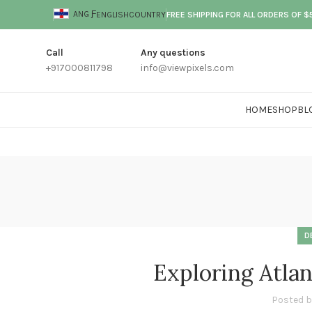
ANG Ƒ
ENGLISH
COUNTRY
FREE SHIPPING FOR ALL ORDERS OF $
Call
Any questions
+917000811798
info@viewpixels.com
HOME
SHOP
BL
D
Exploring Atla
Posted 