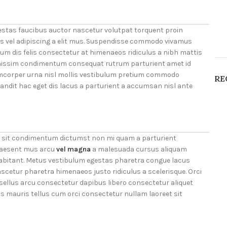
stas faucibus auctor nascetur volutpat torquent proin
is vel adipiscing a elit mus. Suspendisse commodo vivamus
 dis felis consectetur at himenaeos ridiculus a nibh mattis
nissim condimentum consequat rutrum parturient amet id
amcorper urna nisl mollis vestibulum pretium commodo
RE
dit hac eget dis lacus a parturient a accumsan nisl ante
cus sit condimentum dictumst non mi quam a parturient
praesent mus arcu
vel magna
a malesuada cursus aliquam
abitant. Metus vestibulum egestas pharetra congue lacus
scetur pharetra himenaeos justo ridiculus a scelerisque. Orci
sellus arcu consectetur dapibus libero consectetur aliquet
as mauris tellus cum orci consectetur nullam laoreet sit