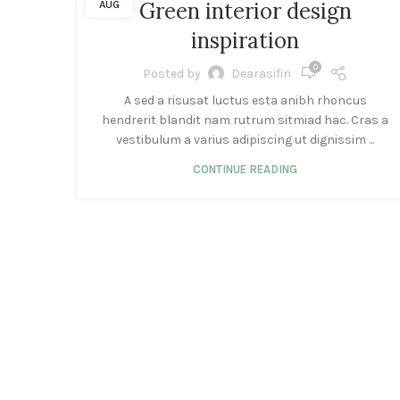
Green interior design
AUG
inspiration
0
Posted by
Dearasifin
A sed a risusat luctus esta anibh rhoncus
hendrerit blandit nam rutrum sitmiad hac. Cras a
vestibulum a varius adipiscing ut dignissim ...
CONTINUE READING