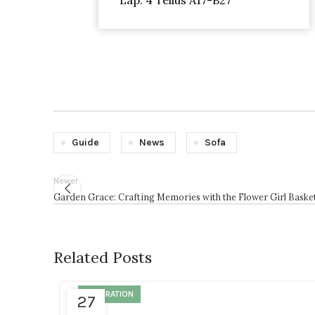
Lap. 4 Tellus A17-B27
Guide
News
Sofa
Newer
Garden Grace: Crafting Memories with the Flower Girl Baske
Related Posts
INSPIRATION
27