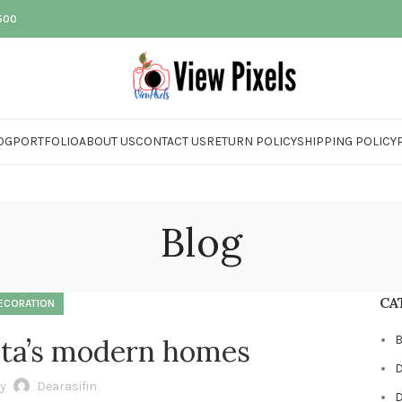
500
OG
PORTFOLIO
ABOUT US
CONTACT US
RETURN POLICY
SHIPPING POLICY
Blog
CA
ECORATION
B
nta’s modern homes
D
by
Dearasifin
D