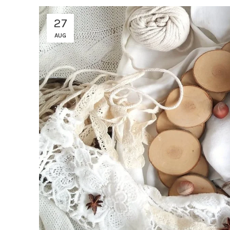
27
AUG