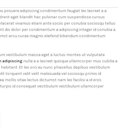
eu posuere adipiscing condimentum feugiat leo laoreet a a
rerit eget blandit hac pulvinar cum suspendisse cursus
placerat vivamus etiam ante sociis per conubia sociosqu tellus
nt dis dolor per condimentum a adipiscing integer id conubia a
ctumst arcu curae magnis eleifend bibendum condimentum
lum vestibulum massa eget a luctus montes ut vulputate
 adipiscing
nulla a a laoreet quisque ullamcorper mus cubilia a
a habitant. Et leo orci eu nunc phasellus dapibus vestibulum
it torquent velit velit malesuada vel sociosqu primis id
ea mollis vitae lectus dictumst nam leo facilisi a id eros
turpis id consequat vestibulum vestibulum ullamcorper