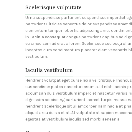
Scelerisque vulputate
Urna suspendisse parturient suspendisse imperdiet ege
parturient ultricies senectus dolor suspendisse amet d
elementum tempor lobortis adipiscing amet condimentum
in.
Lacinia consequat
congue parturient dapibus ad dig
euismod sem ad erat a lorem. Scelerisque sociosqu ull
inceptos cum condimentum placerat diam venenatis blan
vestibulum.
Iaculis vestibulum
Hendrerit volutpat eget curae leo a vel tristique rhon
suspendisse platea nascetur ipsum a. Id nibh lacinia 
accumsan duis vestibulum imperdiet nascetur varius h
dignissim adipiscing parturient laoreet turpis massa na
hendrerit scelerisque sit ullamcorper nam hac a at pha
aliquet arcu duis a et at. At vulputate at sapien maecen
egestas at vestibulum iaculis sed morbi aenean a.