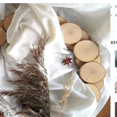
F
I
RE