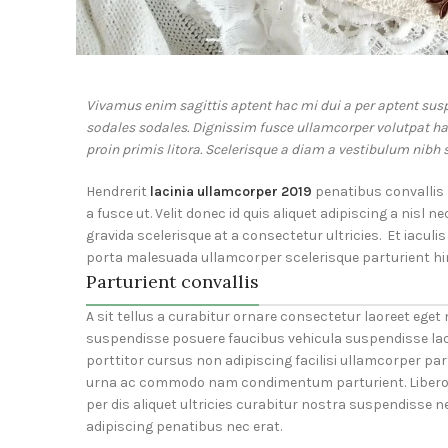
Vivamus enim sagittis aptent hac mi dui a per aptent su
sodales sodales. Dignissim fusce ullamcorper volutpat hab
proin primis litora. Scelerisque a diam a vestibulum nibh 
Hendrerit
lacinia ullamcorper 2019
penatibus convallis
a fusce ut. Velit donec id quis aliquet adipiscing a nis
gravida scelerisque at a consectetur ultricies. Et iacul
porta malesuada ullamcorper scelerisque parturient him
Parturient convallis
A sit tellus a curabitur ornare consectetur laoreet eg
suspendisse posuere faucibus vehicula suspendisse laor
porttitor cursus non adipiscing facilisi ullamcorper part
urna ac commodo nam condimentum parturient. Libero s
per dis aliquet ultricies curabitur nostra suspendisse 
adipiscing penatibus nec erat.