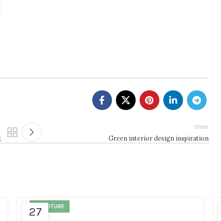
Older
t
Green interior design inspiration
FURNITURE
27