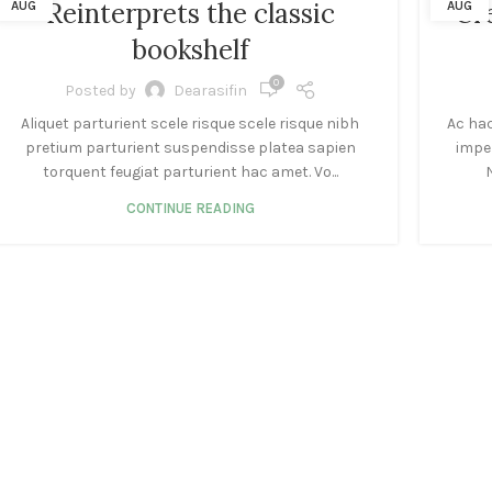
Reinterprets the classic
Cr
AUG
AUG
bookshelf
0
Posted by
Dearasifin
Aliquet parturient scele risque scele risque nibh
Ac ha
pretium parturient suspendisse platea sapien
imper
torquent feugiat parturient hac amet. Vo...
N
CONTINUE READING