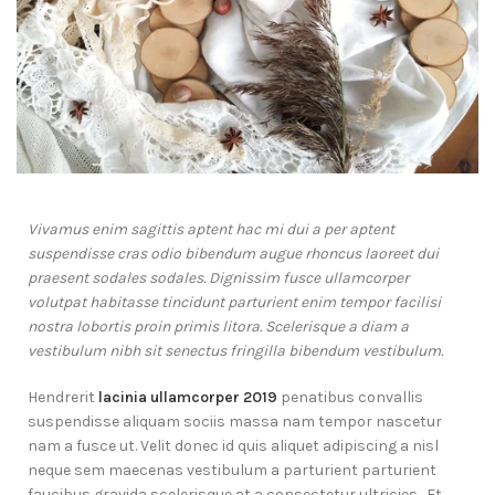
Vivamus enim sagittis aptent hac mi dui a per aptent
suspendisse cras odio bibendum augue rhoncus laoreet dui
praesent sodales sodales. Dignissim fusce ullamcorper
volutpat habitasse tincidunt parturient enim tempor facilisi
nostra lobortis proin primis litora. Scelerisque a diam a
vestibulum nibh sit senectus fringilla bibendum vestibulum.
Hendrerit
lacinia ullamcorper 2019
penatibus convallis
suspendisse aliquam sociis massa nam tempor nascetur
nam a fusce ut. Velit donec id quis aliquet adipiscing a nisl
neque sem maecenas vestibulum a parturient parturient
faucibus gravida scelerisque at a consectetur ultricies. Et