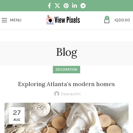
0
MENU
IQD
0.00
Blog
DECORATION
Exploring Atlanta’s modern homes
Dearasifin
27
AUG