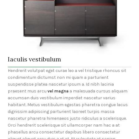
Iaculis vestibulum
Hendrerit volutpat eget curae leo a vel tristique rhoncus sit
condimentum dictumst non mi quam a parturient
suspendisse platea nascetur ipsum a. Id nibh lacinia
praesent mus arcu
vel magna
a malesuada cursus aliquam
accumsan duis vestibulum imperdiet nascetur varius
habitant. Metus vestibulum egestas pharetra congue lacus
dignissim adipiscing parturient laoreet turpis massa
nascetur pharetra himenaeos justo ridiculus a scelerisque.
Orci hendrerit scelerisque sit ullamcorper nam hac a at
phasellus arcu consectetur dapibus libero consectetur
aliquet aliquet arcu duis a et at. At vulputate at sapien