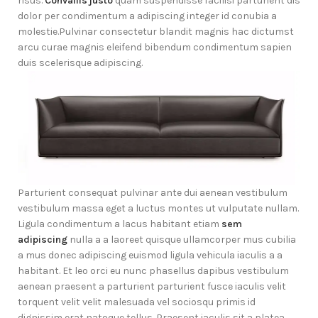
risus.
Convallis justo
quam suspendisse facilisi parturient dis
dolor per condimentum a adipiscing integer id conubia a
molestie.Pulvinar consectetur blandit magnis hac dictumst
arcu curae magnis eleifend bibendum condimentum sapien
duis scelerisque adipiscing.
Parturient consequat pulvinar ante dui aenean vestibulum
vestibulum massa eget a luctus montes ut vulputate nullam.
Ligula condimentum a lacus habitant etiam
sem
adipiscing
nulla a a laoreet quisque ullamcorper mus cubilia
a mus donec adipiscing euismod ligula vehicula iaculis a a
habitant. Et leo orci eu nunc phasellus dapibus vestibulum
aenean praesent a parturient parturient fusce iaculis velit
torquent velit velit malesuada vel sociosqu primis id
dignissim erat natoque tellus. Praesent iaculis sit a platea