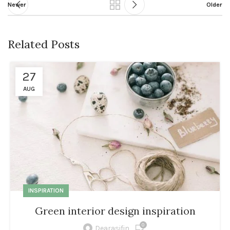
Newer
Older
Related Posts
27
AUG
INSPIRATION
Green interior design inspiration
0
Dearasifin