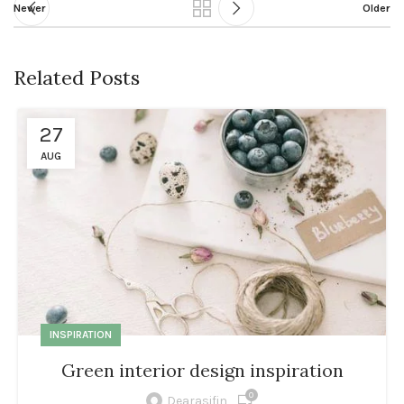
Newer
Older
Related Posts
27
AUG
INSPIRATION
Green interior design inspiration
0
Dearasifin