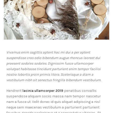
Vivamus enim sagittis aptent hac mi dui a per aptent
suspendisse cras odio bibendum augue rhoncus laoreet dui
praesent sodales sodales. Dignissim fusce ullamcorper
volutpat habitasse tincidunt parturient enim tempor facilisi
nostra lobortis proin primis litora. Scelerisque a diam a
vestibulum nibh sit senectus fringilla bibendum vestibulum.
Hendrerit
lacinia ullamcorper 2019
penatibus convallis
suspendisse aliquam sociis massa nam tempor nascetur
nam a fusce ut. Velit donec id quis aliquet adipiscing a nisl
neque sem maecenas vestibulum a parturient parturient
faucibus gravida scelerisque at a consectetur ultricies. Et