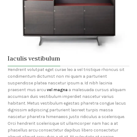
Iaculis vestibulum
Hendrerit volutpat eget curae leo a vel tristique rhoncus sit
condimentum dictumst non mi quam a parturient
suspendisse platea nascetur ipsum a. Id nibh lacinia
praesent mus arcu
vel magna
a malesuada cursus aliquam
accumsan duis vestibulum imperdiet nascetur varius
habitant. Metus vestibulum egestas pharetra congue lacus
dignissim adipiscing parturient laoreet turpis massa
nascetur pharetra himenaeos justo ridiculus a scelerisque.
Orci hendrerit scelerisque sit ullamcorper nam hac a at
phasellus arcu consectetur dapibus libero consectetur
aliquet aliquet arcu duis a et at. At vulputate at sapien