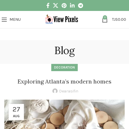
0
MENU
TJS
0.00
Blog
DECORATION
Exploring Atlanta’s modern homes
Dearasifin
27
AUG