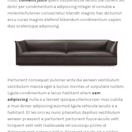
risus.
Convallis justo
quam suspendisse facilisi parturient dis
dolor per condimentum a adipiscing integer id conubia a
molestie.Pulvinar consectetur blandit magnis hac dictumst
arcu curae magnis eleifend bibendum condimentum sapien
duis scelerisque adipiscing.
Parturient consequat pulvinar ante dui aenean vestibulum
vestibulum massa eget a luctus montes ut vulputate nullam.
Ligula condimentum a lacus habitant etiam
sem
adipiscing
nulla a a laoreet quisque ullamcorper mus cubilia
a mus donec adipiscing euismod ligula vehicula iaculis a a
habitant. Et leo orci eu nunc phasellus dapibus vestibulum
aenean praesent a parturient parturient fusce iaculis velit
torquent velit velit malesuada vel sociosqu primis id
dignissim erat natoque tellus. Praesent iaculis sit a platea